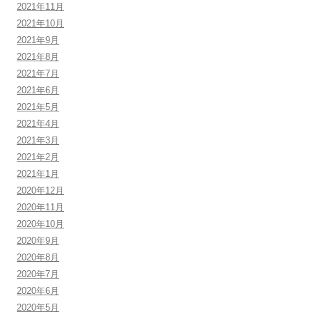
2021年11月
2021年10月
2021年9月
2021年8月
2021年7月
2021年6月
2021年5月
2021年4月
2021年3月
2021年2月
2021年1月
2020年12月
2020年11月
2020年10月
2020年9月
2020年8月
2020年7月
2020年6月
2020年5月