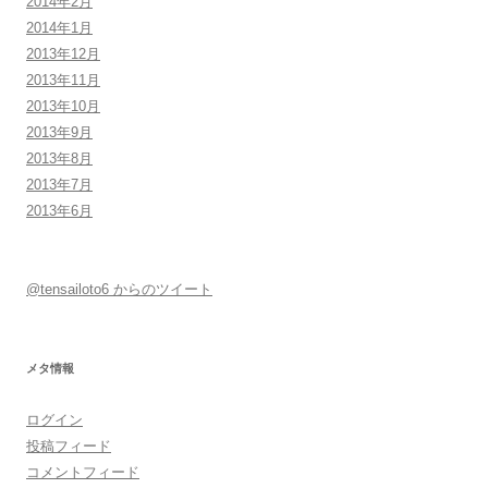
2014年2月
2014年1月
2013年12月
2013年11月
2013年10月
2013年9月
2013年8月
2013年7月
2013年6月
@tensailoto6 からのツイート
メタ情報
ログイン
投稿フィード
コメントフィード