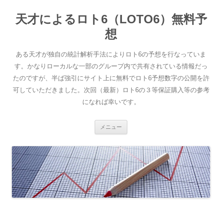
天才によるロト6（LOTO6）無料予
想
ある天才が独自の統計解析手法によりロト6の予想を行なっていま
す。かなりローカルな一部のグループ内で共有されている情報だっ
たのですが、半ば強引にサイト上に無料でロト6予想数字の公開を許
可していただきました。次回（最新）ロト6の３等保証購入等の参考
になれば幸いです。
コ
メニュー
ン
テ
ン
ツ
へ
ス
キ
ッ
プ