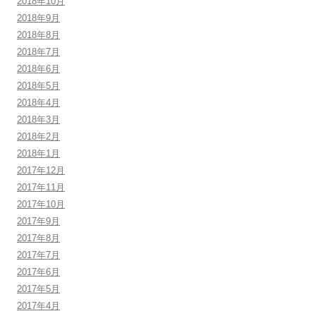
2018年10月
2018年9月
2018年8月
2018年7月
2018年6月
2018年5月
2018年4月
2018年3月
2018年2月
2018年1月
2017年12月
2017年11月
2017年10月
2017年9月
2017年8月
2017年7月
2017年6月
2017年5月
2017年4月