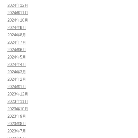
2024年12月
2024年11月
2024年10月
2024年9月
2024年8月
2024年7月
2024年6月
2024年5月
2024年4月
2024年3月
2024年2月
2024年1月
2023年12月
2023年11月
2023年10月
2023年9月
2023年8月
2023年7月