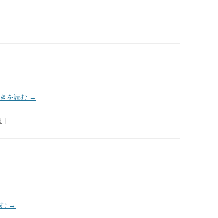
続きを読む
→
日
|
読む
→