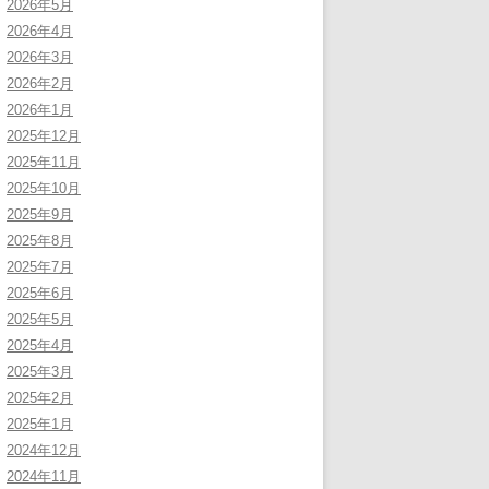
2026年5月
2026年4月
2026年3月
2026年2月
2026年1月
2025年12月
2025年11月
2025年10月
2025年9月
2025年8月
2025年7月
2025年6月
2025年5月
2025年4月
2025年3月
2025年2月
2025年1月
2024年12月
2024年11月