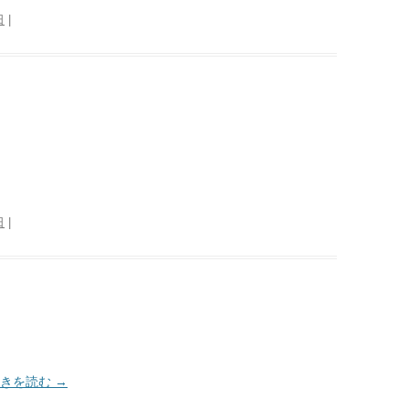
日
|
日
|
続きを読む
→