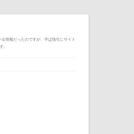
いる情報だったのですが、半ば強引にサイト
す。