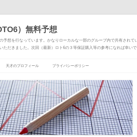
OTO6）無料予想
6の予想を行なっています。かなりローカルな一部のグループ内で共有されて
いただきました。次回（最新）ロト6の３等保証購入等の参考になれば幸いで
コ
ン
天才のプロフィール
プライバシーポリシー
テ
ン
ツ
へ
ス
キ
ッ
プ