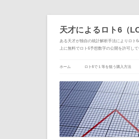
天才によるロト6（L
ある天才が独自の統計解析手法によりロト
上に無料でロト6予想数字の公開を許可して
ホーム
ロト6で１等を狙う購入方法