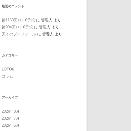
最近のコメント
第1160回ロト6予想
に
管理人
より
第904回ロト6予想
に
管理人
より
天才のプロフィール
に
管理人
より
カテゴリー
LOTO6
コラム
アーカイブ
2026年8月
2026年7月
2026年6月