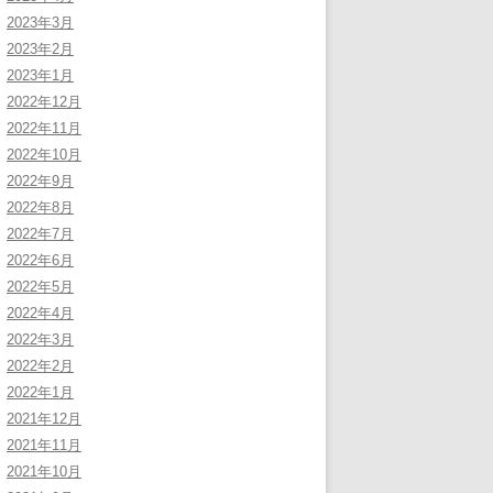
2023年3月
2023年2月
2023年1月
2022年12月
2022年11月
2022年10月
2022年9月
2022年8月
2022年7月
2022年6月
2022年5月
2022年4月
2022年3月
2022年2月
2022年1月
2021年12月
2021年11月
2021年10月