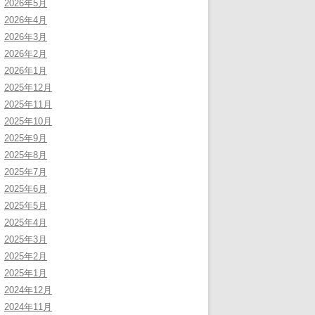
2026年5月
2026年4月
2026年3月
2026年2月
2026年1月
2025年12月
2025年11月
2025年10月
2025年9月
2025年8月
2025年7月
2025年6月
2025年5月
2025年4月
2025年3月
2025年2月
2025年1月
2024年12月
2024年11月