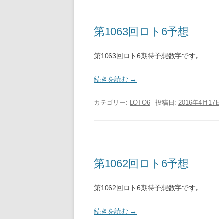
第1063回ロト6予想
第1063回ロト6期待予想数字です｡
続きを読む
→
カテゴリー:
LOTO6
| 投稿日:
2016年4月17
第1062回ロト6予想
第1062回ロト6期待予想数字です｡
続きを読む
→