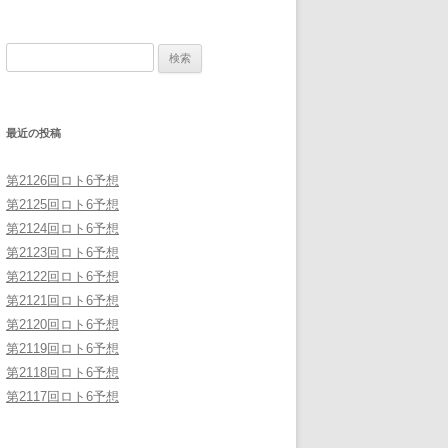
検
索:
最近の投稿
第2126回ロト6予想
第2125回ロト6予想
第2124回ロト6予想
第2123回ロト6予想
第2122回ロト6予想
第2121回ロト6予想
第2120回ロト6予想
第2119回ロト6予想
第2118回ロト6予想
第2117回ロト6予想