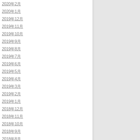
2020年2月
2020年1月
2019年12月
2019年11月
2019年10月
2019年9月
2019年8月
2019年7月
2019年6月
2019年5月
2019年4月
2019年3月
2019年2月
2019年1月
2018年12月
2018年11月
2018年10月
2018年9月
2018年8月