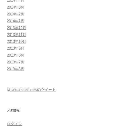
2014年4月
2014年3月
2014年2月
2014年1月
2013年12月
2013年11月
2013年10月
2013年9月
2013年8月
2013年7月
2013年6月
@tensailoto6 からのツイート
メタ情報
ログイン