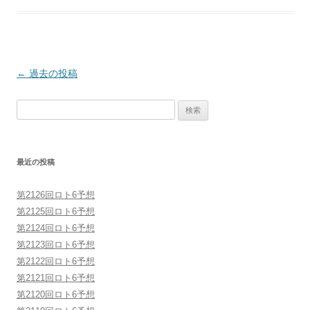
投
←
過去の投稿
稿
検
ナ
索:
ビ
ゲ
最近の投稿
ー
シ
第2126回ロト6予想
ョ
第2125回ロト6予想
ン
第2124回ロト6予想
第2123回ロト6予想
第2122回ロト6予想
第2121回ロト6予想
第2120回ロト6予想