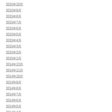
2015年10月
2015年9月
2015年8月
2015年7月
2015年6月
2015年5月
2015年4月
2015年3月
2015年2月
2015年1月
2014年12月
2014年11月
2014年10月
2014年9月
2014年8月
2014年7月
2014年6月
2014年5月