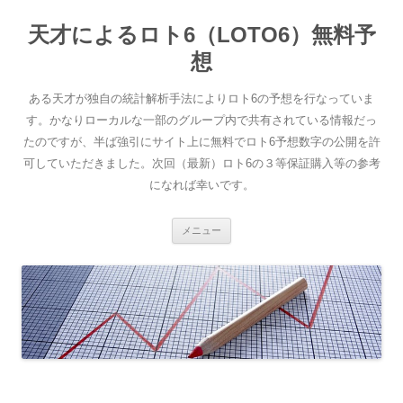
天才によるロト6（LOTO6）無料予
想
ある天才が独自の統計解析手法によりロト6の予想を行なっていま
す。かなりローカルな一部のグループ内で共有されている情報だっ
たのですが、半ば強引にサイト上に無料でロト6予想数字の公開を許
可していただきました。次回（最新）ロト6の３等保証購入等の参考
になれば幸いです。
コ
メニュー
ン
テ
ン
ツ
へ
ス
キ
ッ
プ