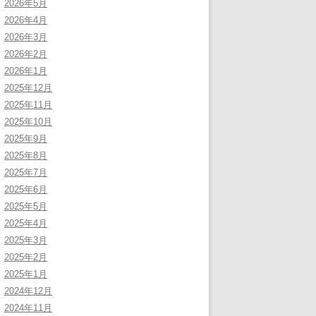
2026年5月
2026年4月
2026年3月
2026年2月
2026年1月
2025年12月
2025年11月
2025年10月
2025年9月
2025年8月
2025年7月
2025年6月
2025年5月
2025年4月
2025年3月
2025年2月
2025年1月
2024年12月
2024年11月