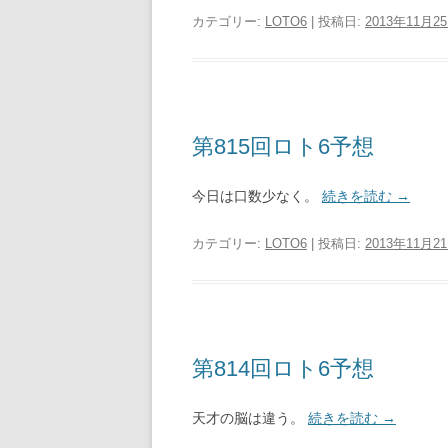
カテゴリー:
LOTO6
| 投稿日:
2013年11月2
第815回ロト6予想
今日は口数少なく。
続きを読む
→
カテゴリー:
LOTO6
| 投稿日:
2013年11月2
第814回ロト6予想
天才の脳は違う。
続きを読む
→