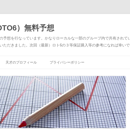
OTO6）無料予想
6の予想を行なっています。かなりローカルな一部のグループ内で共有されて
いただきました。次回（最新）ロト6の３等保証購入等の参考になれば幸いで
コ
ン
天才のプロフィール
プライバシーポリシー
テ
ン
ツ
へ
ス
キ
ッ
プ