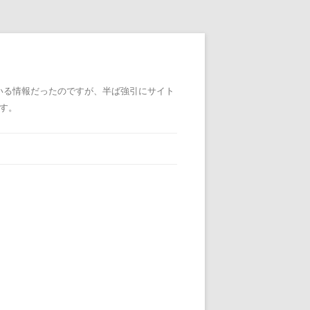
いる情報だったのですが、半ば強引にサイト
す。