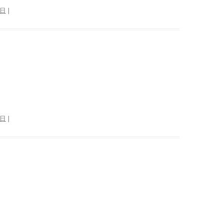
5日
|
1日
|