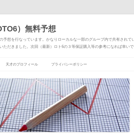
OTO6）無料予想
6の予想を行なっています。かなりローカルな一部のグループ内で共有されて
いただきました。次回（最新）ロト6の３等保証購入等の参考になれば幸いで
コ
ン
天才のプロフィール
プライバシーポリシー
テ
ン
ツ
へ
ス
キ
ッ
プ