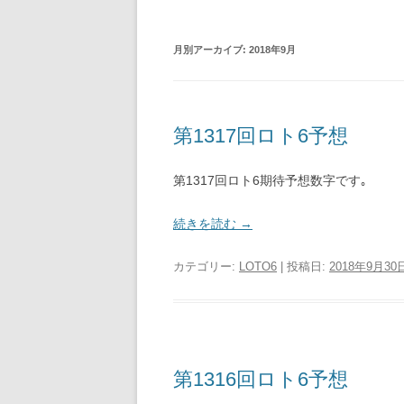
月別アーカイブ:
2018年9月
第1317回ロト6予想
第1317回ロト6期待予想数字です｡
続きを読む
→
カテゴリー:
LOTO6
| 投稿日:
2018年9月30
第1316回ロト6予想