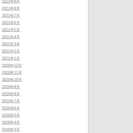
2021年9月
2021年8月
2021年7月
2021年6月
2021年5月
2021年4月
2021年3月
2021年2月
2021年1月
2020年12月
2020年11月
2020年10月
2020年9月
2020年8月
2020年7月
2020年6月
2020年5月
2020年4月
2020年3月