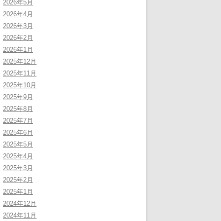
2026年5月
2026年4月
2026年3月
2026年2月
2026年1月
2025年12月
2025年11月
2025年10月
2025年9月
2025年8月
2025年7月
2025年6月
2025年5月
2025年4月
2025年3月
2025年2月
2025年1月
2024年12月
2024年11月