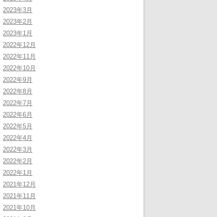
2023年3月
2023年2月
2023年1月
2022年12月
2022年11月
2022年10月
2022年9月
2022年8月
2022年7月
2022年6月
2022年5月
2022年4月
2022年3月
2022年2月
2022年1月
2021年12月
2021年11月
2021年10月