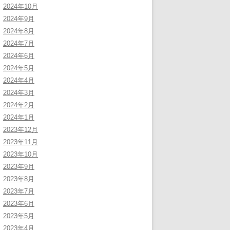
2024年10月
2024年9月
2024年8月
2024年7月
2024年6月
2024年5月
2024年4月
2024年3月
2024年2月
2024年1月
2023年12月
2023年11月
2023年10月
2023年9月
2023年8月
2023年7月
2023年6月
2023年5月
2023年4月