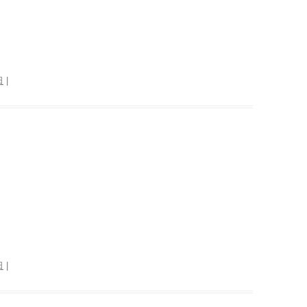
日
|
日
|